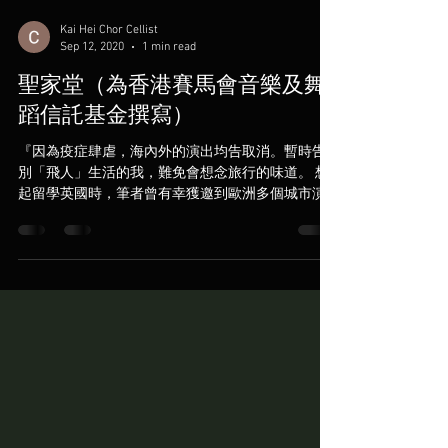
Kai Hei Chor Cellist
Sep 12, 2020
1 min read
聖家堂（為香港賽馬會音樂及舞
蹈信託基金撰寫）
『因為疫症肆虐，海內外的演出均告取消。暫時告
別「飛人」生活的我，難免會想念旅行的味道。 想
起留學英國時，筆者曾有幸獲邀到歐洲多個城市演
出。「萬綠叢中一點紅」，巴塞隆拿的聖家堂
(Sagrada Família) 讓我記憶猶新。 聖家堂是傳奇建築
師安東尼·高迪(Antoni...