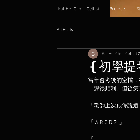
Kai Hei Chor | Cellist
Projects
All Posts
Kai Hei Chor Cellist
❴初學提
當年會考後的空檔，
一課很順利。但從第二
「老師上次跟你說過
「 A B C D？ 」
「....」