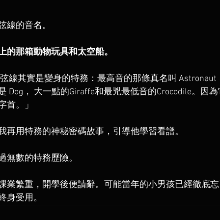
弦線的音名。
上的那箱動物玩具和太空船。
弦線其實是變身的特務：最高音的那條真名叫 Astronau
Dog， 大一點的Giraffe和最兇最低音的Crocodile。
字首。」
我再用特務的神秘密碼故事，引導他學習看譜。
過無數的特務歷險。
課業繁重，開學後便請辭。可能當年的小男孩已經徹底忘
終身受用。 