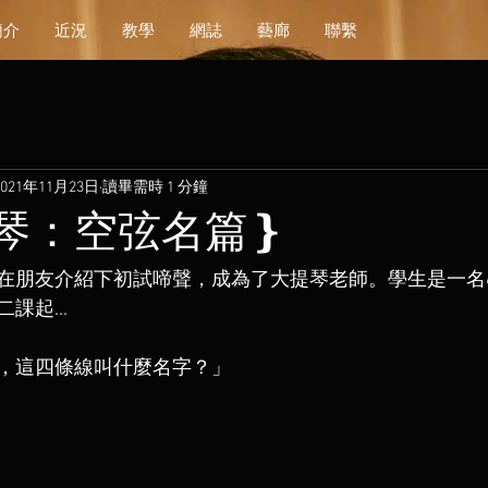
簡介
近況
教學
網誌
藝廊
聯繫
2021年11月23日
讀畢需時 1 分鐘
琴：空弦名篇❵
在朋友介紹下初試啼聲，成為了大提琴老師。學生是一名
課起...
，這四條線叫什麼名字？」