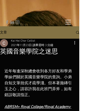
文章
Kai Hei Chor Cellist
2021年11月23日
讀畢需時 3 分鐘
英國音樂學院之迷思
近年每逢深秋總會收到各方好友和學弟
學妹們關於英國音樂學院的查詢。小弟
自知文筆拙劣才疏學淺。但本著拋磚引
玉之心，請容許我在此班門弄斧，如有
錯誤敬請指正。
ABRSM= Royal College/Royal Academy 