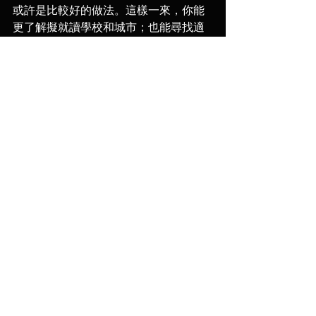
或許是比較好的做法。這樣一來，你能
更了解擬就讀學校和城市；也能尋找適
合的老師；據說獲得獎學金的機會也更
高。也可以問在學的朋友了解清楚課程
架構。
另外要注意的是英國學費真的好很貴....
有問題歡迎inbox ，
大家試音順利 ！
查看全部
最新文章