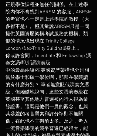
正規學位課程並無任何關係。在上述學
院內你不會找到ABRSM 的客服，ABRSM
的考官也不一定是上述學院的教授 （大
多都不是）。極其量說ABRSM只是一間
提供英國資歷架構考試服務的機構。類
似的情況也出現在 Trinity College 
London (&ex-Trinity Guildhall)身上 。  
你或許會問，Licentiate 和 Fellowship 演
奏文憑(即所謂演奏級
中的最高兩級)在英國資歷架構也分別相
當於學士和碩士學位啊，那跟在學院讀
的有什麽分別？ 筆者無意貶低演奏文憑
級，但殘酷地說句，這些文憑演奏級在
英國甚至其他地方普遍被內行人視為業
餘證書。這既是他們一貫的觀念，也與
其參差的考官質素和評分準則不無關
係，在此也不宜斟酌太多。反之，考入
一流音樂學院的競爭普遍已經很大，能