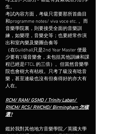
考上的×大部分× 都是有質素或潛力的學
生。
考試內容方面，考級只需要那所首曲目
和programme notes/ viva voce etc. 。而
音樂學院裏，則要接受全面的音樂訓
練，如樂理，音樂史等；也要經常作演
出和室內樂及樂團合奏等 
（在Guildhall只是2nd Year Master 便最
少要有3場音樂會，未包括其他訓練和課
程已經是FTCL 的三倍）。但當然音樂學
院也會樹大有枯枝。只考了級沒有唸音
樂，甚至連級也沒有但奏得好的亦大有
人在。
RCM/ RAM/ GSMD / Trinity Laban/ 
RNCM/ RCS/ RWCMD/ Birmingham 怎樣
選?
鑑於我對其他地方音樂學院／英國大學