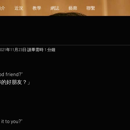
簡介
近況
教學
網誌
藝廊
聯繫
2021年11月23日
讀畢需時 1 分鐘
od friend?"⁣
大提琴是否妳的好朋友？」
it to you?" ⁣
呀」