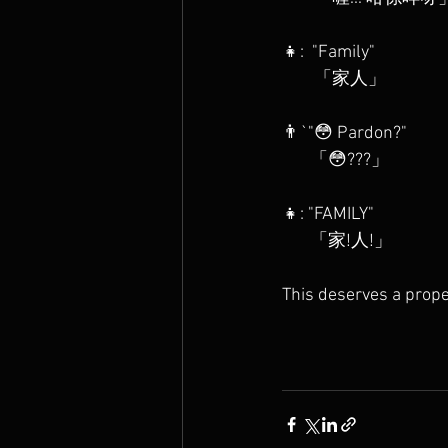
👧:  "Family"⁣
        「家人」
👨`"😳 Pardon?"⁣
       「😳???」
👧: "FAMILY"⁣
       「家!人!」
This deserves a prop