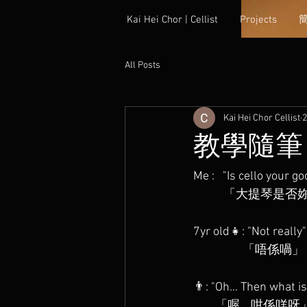
Kai Hei Chor | Cellist
Projects
All Posts
Kai Hei Chor Cellist
教學隨筆
Me :   "Is cello your go
           「
7yr old👧: "Not really"
                  「唔係喎」
👨: "Oh... Then what is 
        「喔... 咁係咩