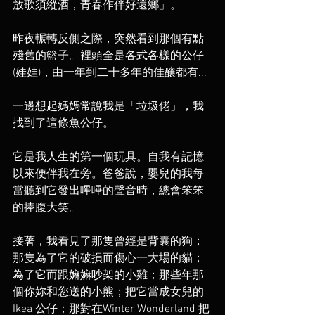
放歌須縱酒，青春作伴好還鄉」。⁣
昨夜輾轉反側之際，突然看到那個有點
殘舊的籃子。裡頭全是各式各樣的公仔
(娃娃)，由一年到二十多年的佳釀都有... ⁣
一邊想起媽媽常說我是「垃圾佬」，我
找到了這條魚公仔。⁣
它是我人生的第一個玩具。自我有記憶
以來便伴我在旁。爸爸說，嬰兒的我每
當聽到它發出嗶嗶的聲音時，總會笨笨
的捧腹大笑。⁣
接著，我看見了那隻曾經是背囊的狗；
那隻為了它的破損而傷心一大場的貓；
為了它而跟嫲嫲吵架的小雞；那些年那
個你妳和您送的小熊；把它當成女兒的
Ikea 公仔；那對在Winter Wonderland 把