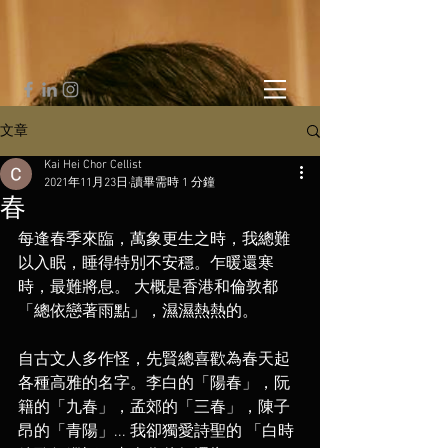
文章
Kai Hei Chor Cellist
2021年11月23日
讀畢需時 1 分鐘
春
每逢春季來臨，萬象更生之時，我總難
以入眠，睡得特別不安穩。乍暖還寒
時，最難將息。 大概是香港和倫敦都
「總依戀著雨點」，濕濕熱熱的。⁣
自古文人多作怪，先賢總喜歡為春天起
各種高雅的名字。李白的「陽春」，阮
籍的「九春」，孟郊的「三春」，陳子
昂的「青陽」... 我卻獨愛詩聖的 「白時