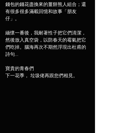
錢包的錢花盡換來的薑餅熊人組合；還
有很多很多滿載回憶和故事「朋友
仔」。⁣
緬懷一番後，我耐著性子把它們清潔，
然後放入真空袋，以防春天的霉氣把它
們⁣吃掉。腦海再次不期然浮現出杜甫的
詩句...
寶貴的青春們⁣
下一花季， 垃圾佬再跟您們相見。 