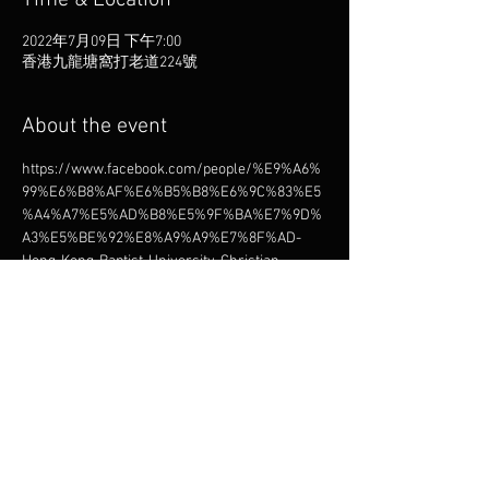
Time & Location
2022年7月09日 下午7:00
香港九龍塘窩打老道224號
About the event
https://www.facebook.com/people/%E9%A6%
99%E6%B8%AF%E6%B5%B8%E6%9C%83%E5
%A4%A7%E5%AD%B8%E5%9F%BA%E7%9D%
A3%E5%BE%92%E8%A9%A9%E7%8F%AD-
Hong-Kong-Baptist-University-Christian-
Choir/100064144021002/
Share this event