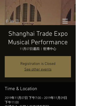
Shanghai Trade Expo
Musical Performance
11月07日週四
  |  
世博中心
Registration is Closed
See other events
Time & Location
2019年11月07日 下午7:00 – 2019年11月09日
下午11:00