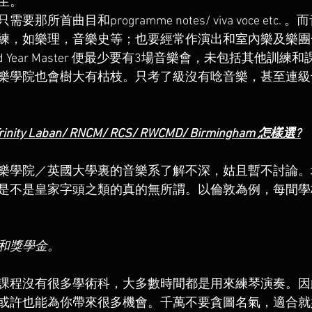
生。
所首曲目和programme notes/ viva voce etc.
練，如樂理，音樂史等；也要經常作演出和室內樂及樂團
2nd Year Master 便最少要有3場音樂會，未包括其他訓練和
樂學院也會樹大有枯枝。只考了級沒有唸音樂，甚至連級
rinity Laban/ RNCM/ RCS/ RWCMD/ Birmingham 怎樣選?
樂學院／英國大學裏的音樂系了解不深，姑且暫不討論。
是不是皇家字頭之類的真的無所謂。以倫敦為例，每間學
和獎學金。
課程沒有很多學術科，大多數時間都是用來練琴演奏。因
或許也能為你帶來很多機會。千萬不要貪圖名氣，適合就