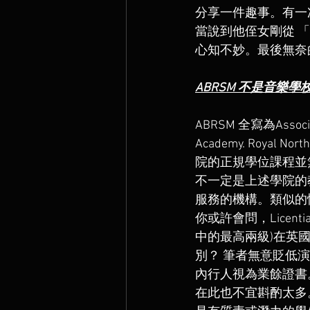
分享一件趣事。有一
當說到他侄女剛從 
心知不妙。最後無奈
ABRSM 不是音樂學校
ABRSM 全寫為Associate
Academy. Royal N
院的正規學位課程並無
不一定是上述學院的
服務的機構。類似的情況也出現在 
你或許會問，Licentia
中的最高兩級)在英
別？ 筆者無意貶低
內行人視為業餘證書
在此也不宜斟酌太多