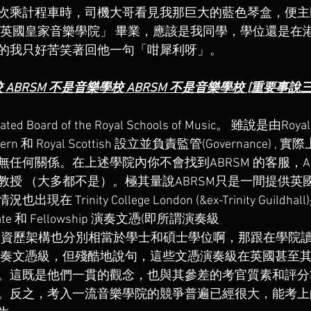
次乘計程車時，司機大哥看見我那巨大的藍色琴盒，便主
「英國皇家音樂學院」 畢業，應該是我同學，學位還是在
的我只好苦笑著回他一句「咁犀利呀」。
 ABRSM 不是音樂學校 ABRSM 不是音樂學校 [重要事說三
d Board of the Royal Schools of Music。 雖說是由Royal Co
orthern 和 Royal Scottish 設立並負責監管(Governance)
任何關係。在上述學院內你不會找到ABRSM 的客服，A
教授 （大多都不是）。極其量說ABRSM只是一間提供英
Trinity College London (&ex-Trinity Guildhall
te 和 Fellowship 演奏文憑(即所謂演奏級
國資歷架構也分別相當於學士和碩士學位啊，那跟在學院
演奏文憑級，但殘酷地說句，這些文憑演奏級在英國甚至
。這既是他們一貫的觀念，也與其參差的考官質素和評分
。反之，考入一流音樂學院的競爭普遍已經很大，能考上的