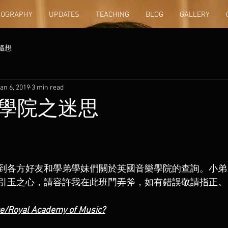
IOGRAPHY
UPDATES
TEACHING
BLOG
GALLERY
隨想
an 6, 2019
3 min read
學院之迷思
到各方好友和學弟學妹們關於英國音樂學院的查詢。小弟
引玉之心，請容許我在此班門弄斧，如有錯誤敬請指正。
e/Royal Academy of Music?