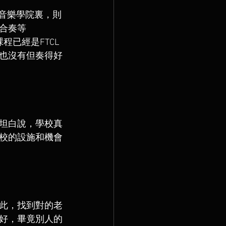
 。而音樂學院裏，則
合奏等 
課程已經是FTCL 
也沒有但奏得好
坦白說，學校真
校的設施和機會
此，找到對的老
好，畢竟別人的