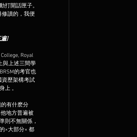
動打開話匣子。
港修讀的，我便
遍]
llege, Royal 
 , 實際上與上述三間學
BRSM的考官也
國資歷架構考試
)身上 。  
讀的有什麽分
其他地方普遍被
準則不無關係，
×大部分× 都