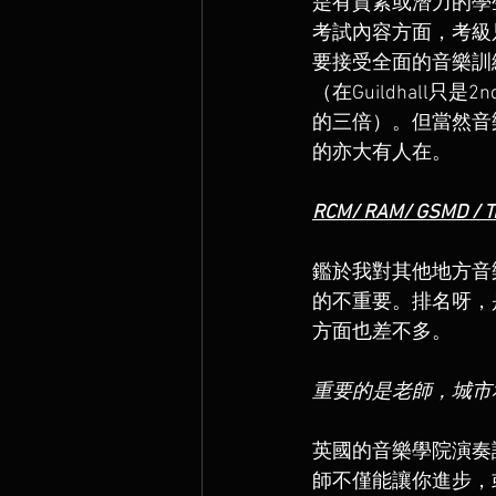
是有質素或潛力的學
考試內容方面，考級只需要那
要接受全面的音樂訓
（在Guildhall只是
的三倍）。但當然音
的亦大有人在。
RCM/ RAM/ GSMD / T
鑑於我對其他地方音
的不重要。排名呀，
方面也差不多。
重要的是老師，城市
英國的音樂學院演奏
師不僅能讓你進步，