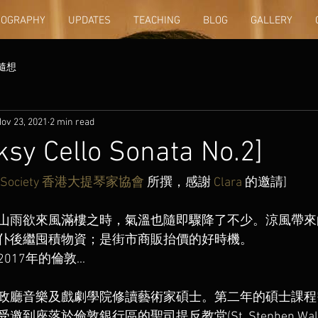
IOGRAPHY
UPDATES
TEACHING
BLOG
GALLERY
隨想
ov 23, 2021
2 min read
sy Cello Sonata No.2]
list Society 香港大提琴家協會
 所撰，感謝 
Clara
 的邀請]
山雨欲來風滿樓之時，氣溫也隨即驟降了不少。涼風帶來
仆後繼囤積物資；是街市商販抬價的好時機。
7年的倫敦... 
政廳音樂及戲劇學院修讀藝術家碩士。第二年的碩士課程
座落於倫敦銀行區的聖司提反教堂(St. Stephen Walbr