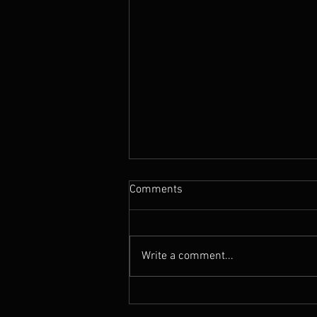
Comments
Write a comment...
音樂事務處大師班 ，
Masterclass in Music Office,