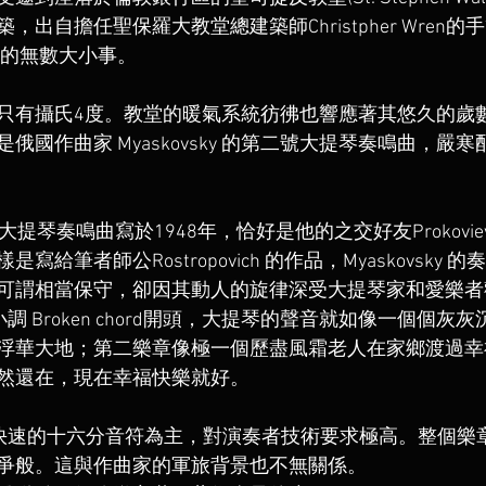
出自擔任聖保羅大教堂總建築師Christpher Wren
都的無數大小事。
只有攝氏4度。教堂的暖氣系統彷彿也響應著其悠久的歲
俄國作曲家 Myaskovsky 的第二號大提琴奏鳴曲，嚴
第二號大提琴奏鳴曲寫於1948年，恰好是他的之交好友Prokov
給筆者師公Rostropovich 的作品，Myaskovsky
可謂相當保守，卻因其動人的旋律深受大提琴家和愛樂者
調 Broken chord開頭，大提琴的聲音就如像一個個灰
浮華大地；第二樂章像極一個歷盡風霜老人在家鄉渡過幸
然還在，現在幸福快樂就好。
快速的十六分音符為主，對演奏者技術要求極高。整個樂
爭般。這與作曲家的軍旅背景也不無關係。