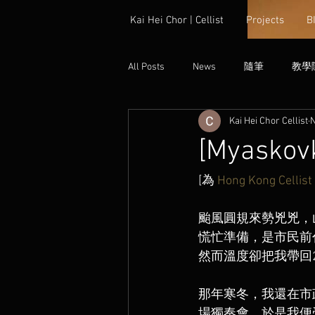
Kai Hei Chor | Cellist
Projects
B
All Posts
News
隨筆
教學
Kai Hei Chor Cellist
N
[Myaskovk
[為 
Hong Kong Cel
颱風圓規來勢兇兇，
慌忙準備，是市民前
然而溫度卻把我帶回201
那年寒冬，我還在市
場獨奏會，於是我便受邀到