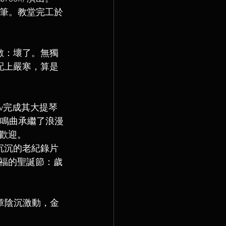
的手筆。教堂完工於
數：壞了。無獨
寒配上嚴寒，算是
iev完成其大提琴
 的奏鳴曲承繼了浪漫
歡迎。
灰沉沉的老紀錄片
福的聖誕節：歲
章陰沉激動，金