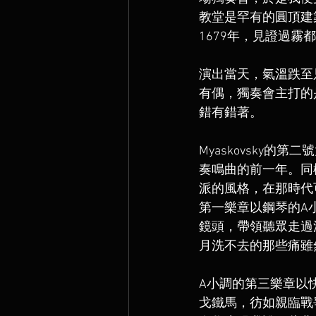
教堂是罕有的圓頂建築，
1679年，見證過霧
演出當天，氣溫跌至
有偶，獨奏會主打的是
錯有錯著。
Myaskovsky的
奏鳴曲的前一年。同樣是寫
派的風格，在那時代
第一樂章以鋼琴的A小
鏡頭，帶領聽眾走過
月洗不去的那些痛雖
A小調的第三樂章以
戈鐵馬，彷如親臨戰