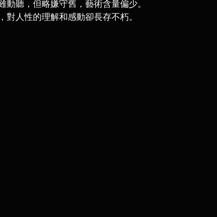
雖動聽，但略嫌守舊，藝術含量偏少。
，對人性的理解和感動卻長存不朽。