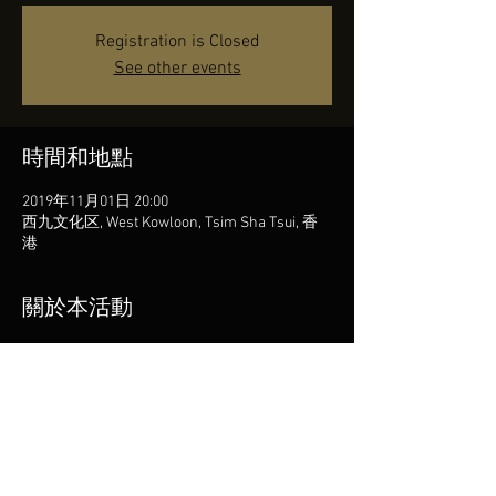
Registration is Closed
See other events
時間和地點
2019年11月01日 20:00
西九文化区, West Kowloon, Tsim Sha Tsui, 香
港
關於本活動
https://www.westkowloon.hk/en/freespace/w
hats-on-2881/contemporary-classical-music-
exchange-programme