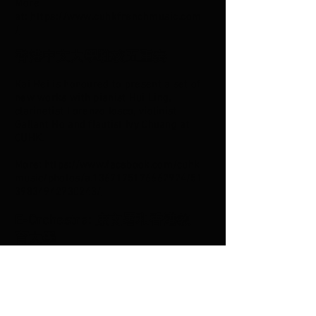
More
at:
https://www.cuhkfrenchmusic.com
/
香港中文大學駐校五重奏
Kai Hei is honoured to present a set of
new works with pianist Hui Ling,
clarinetist Lorenzo Iosco, violinist
Gallant Ho and flautist Ivy Chuang at
CUHK.
More:
https://www.facebook.com/cuhk
music/photos/a.1367175176662924/51
39834942730243/
E-Orchestra: 康文署和香港教
育大學
Kai Hei is humbled to perform as
soloist with several schools which
participate in the E-Orch programme.
E-Orchestra is an
initiative
by EDUHK
and LCSD, providing chamber music