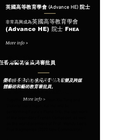
英國高等教育學會 (Advance HE) 院士
英國高等教育學會
非常高興成為
(Advance HE) 院士
F
HEA
More info >
最近演出
任香港藝術發展局審批員
榮幸獲香港藝術發展局委任為音樂及跨媒
（請參閱英文版網站）
體藝術和藝術教育審批員。
香
港
中文大學 X 法國五月
More info >
Together with Pianist Poon Kiu Tung and
Violinist Gary Ngan, Kai Hei will be
performing Faure's Piano Trio, the last work
of the legendary French Composer; as well
as the world premiere of Prof. Wendy Lee's
Flux fragmentés (2022 New Commission)