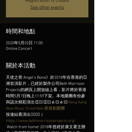
Registration is Closed
See other events
時間和地點
2020年5月02日 11:00
Online Concert
關於本活動
天使之骨 Angel’s Bone》於2018年在香港的亞
洲首演影片，已經於製作公司Beth Morrison 
Projects的網頁上開放線上看，影片將於香港
時間5月7日晚上11:59下架。本地樂團
有份參
與該次精彩演出👏🏻👏🏻👍🏻👍🏻
Hong Kong 
New Music Ensemble 香港創樂團
按連結看演出👉🏻👉🏻 
）
https://www.bethmorrisonprojects.org/
 Watch from home! 2018年曾經於康文署主辦