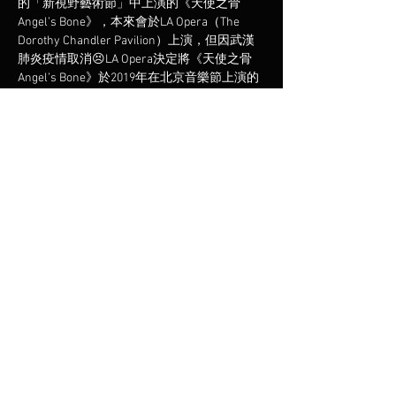
的「新視野藝術節」中上演的《天使之骨 
Angel’s Bone》，本來會於LA Opera（The 
Dorothy Chandler Pavilion）上演，但因武漢
肺炎疫情取消😣LA Opera決定將《天使之骨 
Angel’s Bone》於2019年在北京音樂節上演的
版本，進行線上播放！
#WFH
線上看時間定於5月1日23:00（美東時間，即
香港時間5月2日11:00）在
的臉書進行播映！
LA Opera
《天使之骨 Angel’s Bone》在香港演出時，場
主也有去看，這是個非常沉重及震撼的演出，
環繞奴隸制度及人口販賣工業議題為主題，適
合關注社會議題的觀眾！美籍華裔女作曲家杜
韻憑本歌劇榮獲第101屆（2017）普立茲音樂
獎（
)。
Pulitzer Prizes
分享此活動