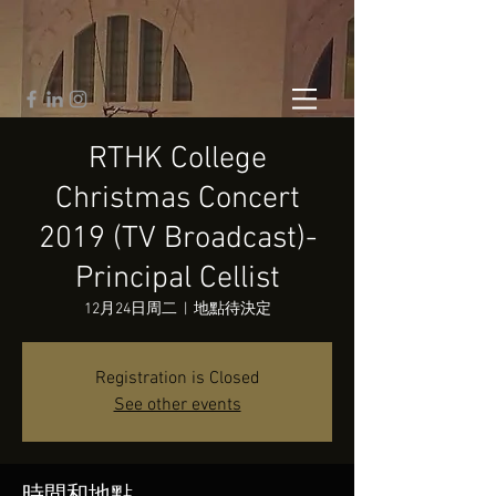
RTHK College
Christmas Concert
2019 (TV Broadcast)-
Principal Cellist
12月24日周二
  |  
地點待決定
Registration is Closed
See other events