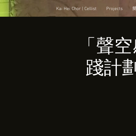
Kai Hei Chor | Cellist
Projects
「聲空
踐計劃