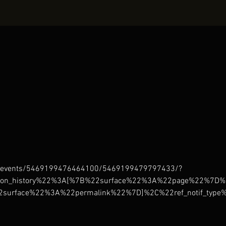
m/events/5469199476464100/5469199479797433/?
ction_history%22%3A[%7B%22surface%22%3A%22page%22%7
surface%22%3A%22permalink%22%7D]%2C%22ref_notif_type