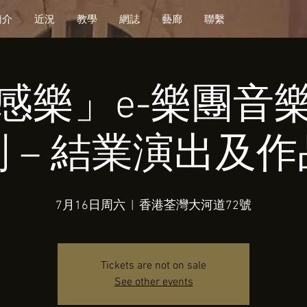
簡介
近況
教學
網誌
藝廊
聯繫
感樂」e-樂團音
 – 結業演出及
7月16日周六
  |  
香港荃灣大河道72號
Tickets are not on sale
See other events