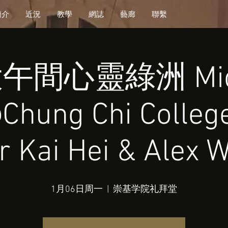
簡介
近況
教學
網誌
藝廊
聯繫
午間心靈綠洲 Mid
Chung Chi Colleg
r Kai Hei & Alex 
1月06日周一
  |  
崇基学院礼拜堂