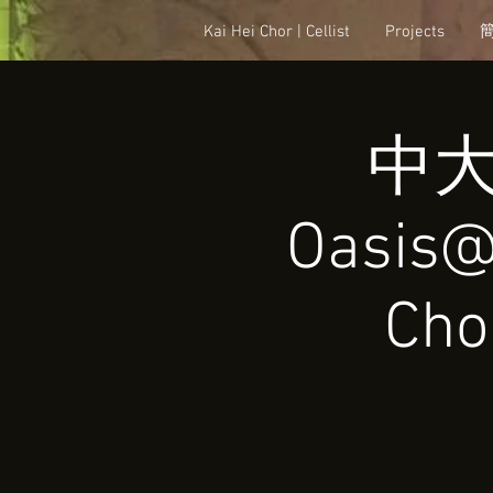
Kai Hei Chor | Cellist
Projects
中大
Oasis@
Cho