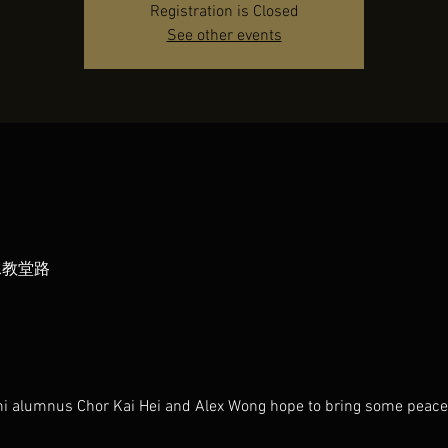
Registration is Closed
See other events
水教堂路
i alumnus Chor Kai Hei and Alex Wong hope to bring some peace 