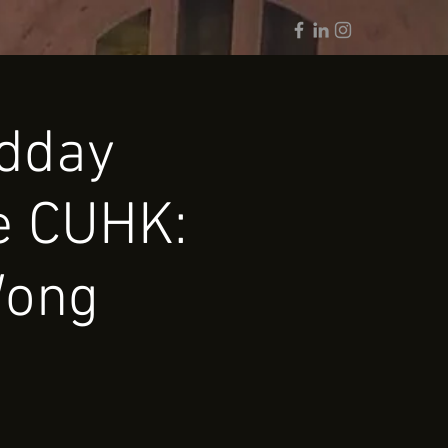
day
e CUHK:
Wong