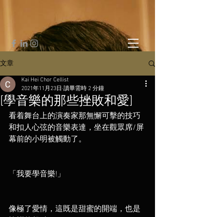
文章
Kai Hei Chor Cellist
2021年11月23日
讀畢需時 2 分鐘
[學音樂的那些挫敗和愛]⠀
看着舞台上的演奏家那無懈可擊的技巧
和扣人心弦的音樂表達，坐在觀眾席/屏
幕前的小明被觸動了。
「我要學音樂!」
像極了愛情，這既是甜蜜的開端，也是